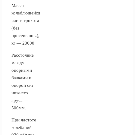
Масса
колеблющейся
части грохота
(без
просеив.пов.),
кг — 20000
Расстояние
между
опорными
балками и
опорой сит
нижнего
яруса —
500мм.
При частоте
колебаний
970 об/мин