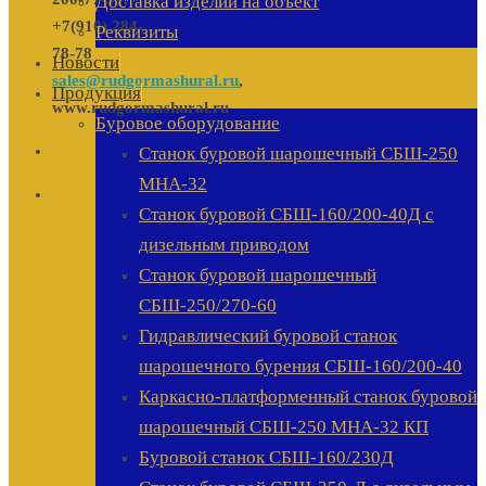
Доставка изделий на объект
+7(910) 284-
Реквизиты
78-78
Новости
sales@rudgormashural.ru
,
Продукция
www.rudgormashural.ru
Буровое оборудование
Станок буровой шарошечный СБШ-250
МНА-32
Станок буровой СБШ-160/200-40Д с
дизельным приводом
Станок буровой шарошечный
СБШ-250/270-60
Гидравлический буровой станок
шарошечного бурения СБШ-160/200-40
Каркасно-платформенный станок буровой
шарошечный СБШ-250 МНА-32 КП
Буровой станок СБШ-160/230Д