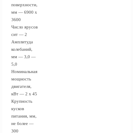
поверхности,
мм — 6900 х
3600
Число ярусов
сит — 2
Амплитуда
колебаний,
мм — 3,0 —
5,0
Номинальная
мощность
двигателя,
кВт — 2 х 45
Крупность
кусков
питания, мм,
не более —
300