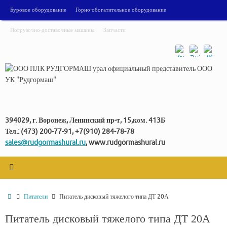
Перейти
Буровое оборудование
Горно-обогатительное оборудование
к
содержимому
Погрузочно-доставочные машины
Запчасти
394029, г. Воронеж, Ленинский пр-т, 15,ком. 413Б
Тел.: (473) 200-77-91, +7(910) 284-78-78
sales@rudgormashural.ru
, www.rudgormashural.ru
Главная
Питатели
Питатель дисковый тяжелого типа ДТ 20А
Питатель дисковый тяжелого типа ДТ 20А