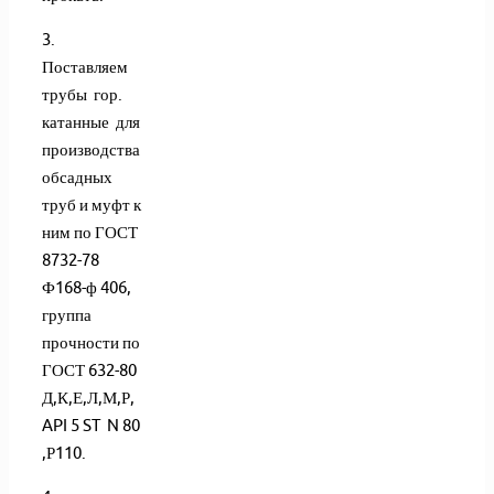
3.
Поставляем
трубы гор.
катанные для
производства
обсадных
труб и муфт к
ним по ГОСТ
8732-78
Ф168-ф 406,
группа
прочности по
ГОСТ 632-80
Д,К,Е,Л,М,Р,
API 5 ST N 80
,Р110.