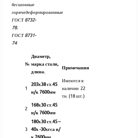
бесшовные
горячедеформированные
ГОСТ 8732-
78.
ГОСТ 8731-
74
Диаметр,
№
марка стали,
Примечания
длина.
Имеются в
203х38 ст.45
1
наличии 22
н/к 7600мм
тн. (18 шт.)
168х30 ст.45
2
н/к 7600мм
180х30 ст.45 –
3
40х -30хгса н/
к 7600мм