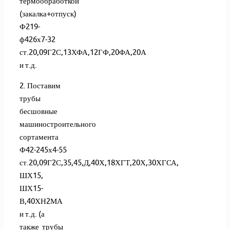
термообработкой
(закалка+отпуск)
Ф219-
ф426х7-32
ст.20,09Г2С,13ХФА,12ГФ,20ФА,20А
и т.д.
2. Поставим
трубы
бесшовные
машиностроительного
сортамента
Ф42-245х4-55
ст.20,09Г2С,35,45,Д,40Х,18ХГТ,20Х,30ХГСА,
ШХ15,
ШХ15-
В,40ХН2МА
и т.д. (а
также трубы