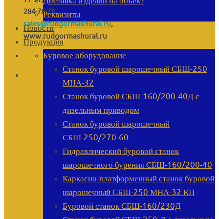
Доставка изделий на объект
284-78-78
Реквизиты
sales@rudgormashural.ru
,
Новости
www.rudgormashural.ru
Продукция
Буровое оборудование
Станок буровой шарошечный СБШ-250
МНА-32
Станок буровой СБШ-160/200-40Д с
дизельным приводом
Станок буровой шарошечный
СБШ-250/270-60
Гидравлический буровой станок
шарошечного бурения СБШ-160/200-40
Каркасно-платформенный станок буровой
шарошечный СБШ-250 МНА-32 КП
Буровой станок СБШ-160/230Д