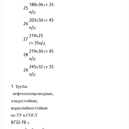
180х36 ст.35
25
н/д
203х50 ст.45
26
н/д
219х25
27
ст.35н/д
219х50 ст.45
28
н/д
245х32 ст.35
29
н/д
1. Трубы
нефтегазопроводные,
хладостойкие,
коррозийностойкие
по ТУ и ГОСТ
8732-78 с