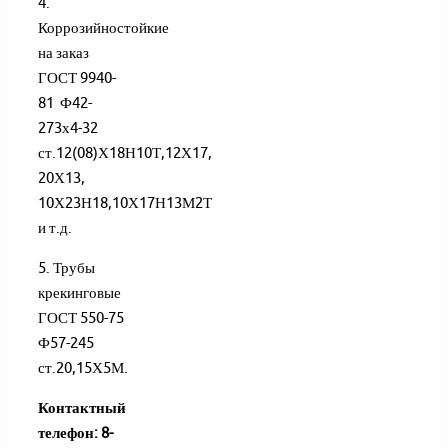
4.
Коррозийностойкие
на заказ
ГОСТ 9940-
81 Ф42-
273х4-32
ст.12(08)Х18Н10Т,12Х17,
20Х13,
10Х23Н18,10Х17Н13М2Т
и т.д.
5. Трубы
крекинговые
ГОСТ 550-75
Ф57-245
ст.20,15Х5М.
Контактный
телефон: 8-