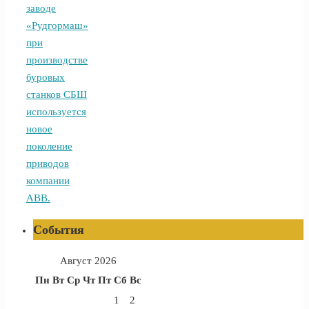
заводе
«Рудгормаш»
при
производстве
буровых
станков СБШ
используется
новое
поколение
приводов
компании
АВВ.
События
Август 2026
Пн
Вт
Ср
Чт
Пт
Сб
Вс
1
2