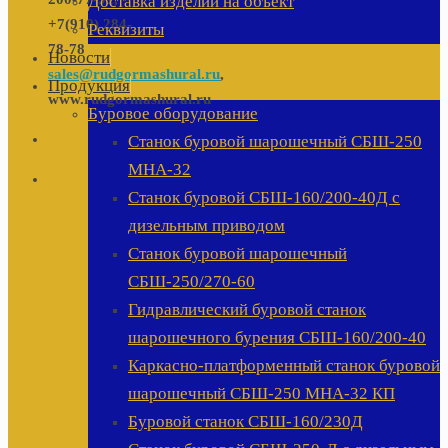
Доставка изделий на объект
+7(910) 284-
Реквизиты
78-78
Новости
sales@rudgormashural.ru
,
Продукция
www.rudgormashural.ru
Буровое оборудование
Станок буровой шарошечный СБШ-250
МНА-32
Станок буровой СБШ-160/200-40Д с
дизельным приводом
Станок буровой шарошечный
СБШ-250/270-60
Гидравлический буровой станок
шарошечного бурения СБШ-160/200-40
Каркасно-платформенный станок буровой
шарошечный СБШ-250 МНА-32 КП
Буровой станок СБШ-160/230Д