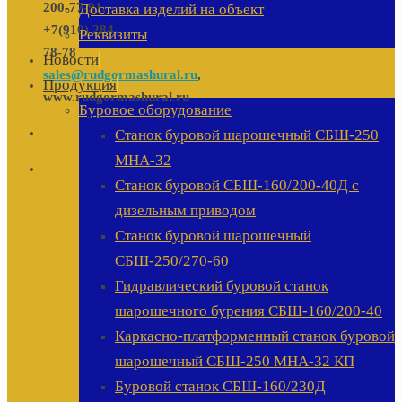
200-77-91,
Доставка изделий на объект
+7(910) 284-
Реквизиты
78-78
Новости
sales@rudgormashural.ru
,
Продукция
www.rudgormashural.ru
Буровое оборудование
Станок буровой шарошечный СБШ-250
МНА-32
Станок буровой СБШ-160/200-40Д с
дизельным приводом
Станок буровой шарошечный
СБШ-250/270-60
Гидравлический буровой станок
шарошечного бурения СБШ-160/200-40
Каркасно-платформенный станок буровой
шарошечный СБШ-250 МНА-32 КП
Буровой станок СБШ-160/230Д