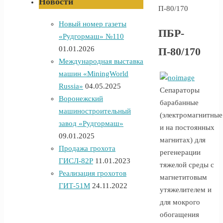
Новости
П-80/170
Новый номер газеты
ПБР-
«Рудгормаш» №110
01.01.2026
П-80/170
Международная выставка
машин «MiningWorld
Russia»
04.05.2025
Сепараторы
Воронежский
барабанные
машиностроительный
(электромагнитные
завод «Рудгормаш»
и на постоянных
09.01.2025
магнитах) для
Продажа грохота
регенерации
ГИСЛ-82Р
11.01.2023
тяжелой среды с
Реализация грохотов
магнетитовым
ГИТ-51М
24.11.2022
утяжелителем и
для мокрого
обогащения