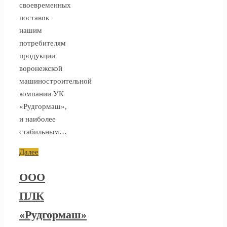
своевременных
поставок
нашим
потребителям
продукции
воронежской
машиностроительной
компании УК
«Рудгормаш»,
и наиболее
стабильным…
Далее
ООО
ПЛК
«Рудгормаш»