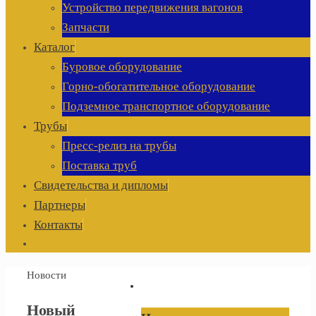
Устройство передвижения вагонов
Запчасти
Каталог
Буровое оборудование
Горно-обогатительное оборудование
Подземное транспортное оборудование
Трубы
Пресс-релиз на трубы
Поставка труб
Свидетельства и дипломы
Партнеры
Контакты
Главная
Новости
Новый