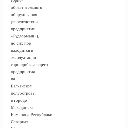
горно-
обогатительного
оборудования
(впоследствии
предприятие
«Рудгормаш»),
до сих пор
находится в
эксплуатации
горнодобывающего
предприятия
на
Балканском
полуострове,
в городе
Македонска-
Каменица Республики
Северная