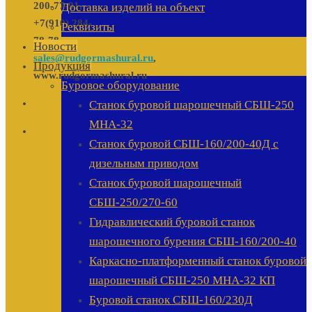
200-77-91,
Доставка изделий на объект
+7(910) 284-
Реквизиты
78-78
Новости
sales@rudgormashural.ru
,
Продукция
www.rudgormashural.ru
Буровое оборудование
Станок буровой шарошечный СБШ-250
МНА-32
Станок буровой СБШ-160/200-40Д с
дизельным приводом
Станок буровой шарошечный
СБШ-250/270-60
Гидравлический буровой станок
шарошечного бурения СБШ-160/200-40
Каркасно-платформенный станок буровой
шарошечный СБШ-250 МНА-32 КП
Буровой станок СБШ-160/230Д