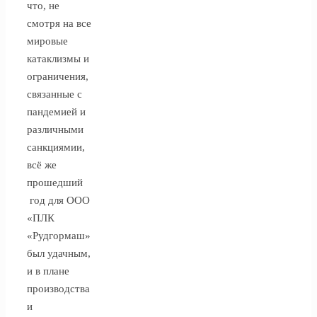
что, не
смотря на все
мировые
катаклизмы и
ограничения,
связанные с
пандемией и
различными
санкциямии,
всё же
прошедший
год для ООО
«ПЛК
«Рудгормаш»
был удачным,
и в плане
производства
и