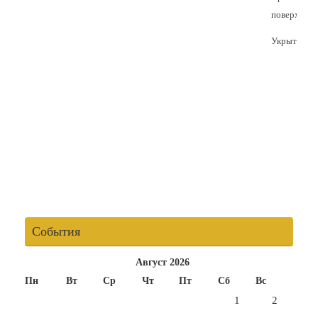
поверхност
Укрытие
События
Август 2026
Пн
Вт
Ср
Чт
Пт
Сб
Вс
1
2