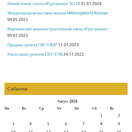
Новый номер газеты «Рудгормаш» №110
01.01.2026
Международная выставка машин «MiningWorld Russia»
04.05.2025
Воронежский машиностроительный завод «Рудгормаш»
09.01.2025
Продажа грохота ГИСЛ-82Р
11.01.2023
Реализация грохотов ГИТ-51М
24.11.2022
События
Август 2026
Пн
Вт
Ср
Чт
Пт
Сб
Вс
1
2
3
4
5
6
7
8
9