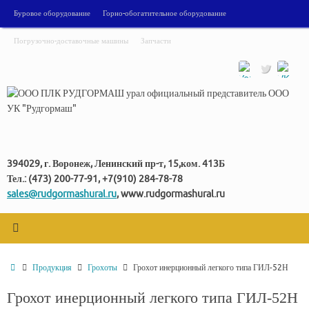
Перейти
Буровое оборудование
Горно-обогатительное оборудование
к
содержимому
Погрузочно-доставочные машины
Запчасти
394029, г. Воронеж, Ленинский пр-т, 15,ком. 413Б
Тел.: (473) 200-77-91, +7(910) 284-78-78
sales@rudgormashural.ru
, www.rudgormashural.ru
Главная
Продукция
Грохоты
Грохот инерционный легкого типа ГИЛ-52Н
Грохот инерционный легкого типа ГИЛ-52Н