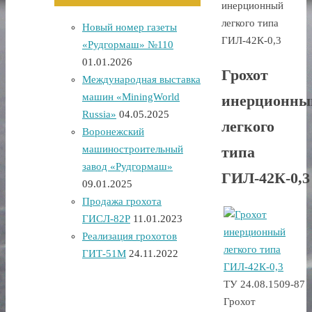
инерционный
легкого типа
Новый номер газеты
ГИЛ-42К-0,3
«Рудгормаш» №110
01.01.2026
Грохот
Международная выставка
машин «MiningWorld
инерционны
Russia»
04.05.2025
легкого
Воронежский
машиностроительный
типа
завод «Рудгормаш»
ГИЛ-42К-0,3
09.01.2025
Продажа грохота
ГИСЛ-82Р
11.01.2023
Реализация грохотов
ГИТ-51М
24.11.2022
ТУ 24.08.1509-87
Грохот