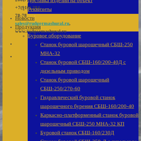
Доставка изделий на объект
+7(910) 284-
Реквизиты
78-78
Новости
sales@rudgormashural.ru
,
Продукция
www.rudgormashural.ru
Буровое оборудование
Станок буровой шарошечный СБШ-250
МНА-32
Станок буровой СБШ-160/200-40Д с
дизельным приводом
Станок буровой шарошечный
СБШ-250/270-60
Гидравлический буровой станок
шарошечного бурения СБШ-160/200-40
Каркасно-платформенный станок буровой
шарошечный СБШ-250 МНА-32 КП
Буровой станок СБШ-160/230Д