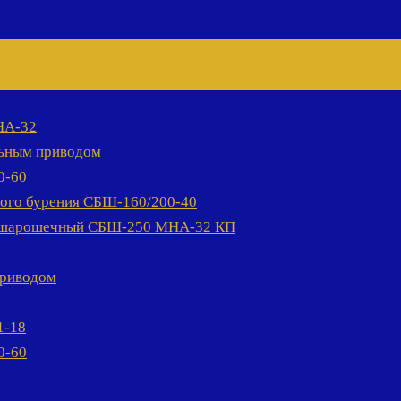
НА-32
льным приводом
0-60
ного бурения СБШ-160/200-40
й шарошечный СБШ-250 МНА-32 КП
приводом
1-18
0-60