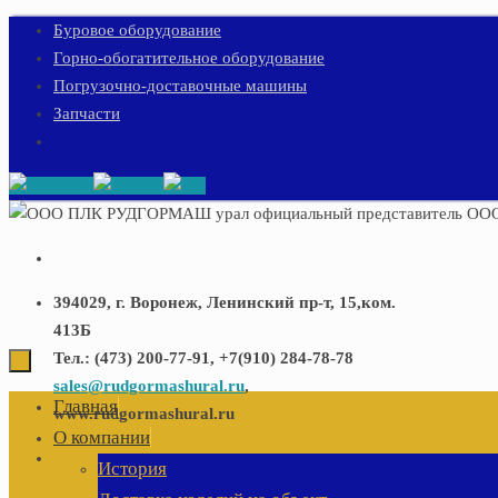
Перейти
Буровое оборудование
к
Горно-обогатительное оборудование
содержимому
Погрузочно-доставочные машины
Запчасти
394029, г. Воронеж, Ленинский пр-т, 15,ком.
413Б
Тел.: (473) 200-77-91, +7(910) 284-78-78
sales@rudgormashural.ru
,
Перейти
Главная
www.rudgormashural.ru
к
О компании
содержимому
История