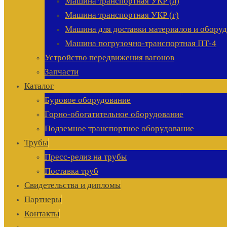
Машина транспортная УКР (л)
Машина транспортная УКР (г)
Машина для доставки материалов и обор
Машина погрузочно-транспортная ПТ-4
Устройство передвижения вагонов
Запчасти
Каталог
Буровое оборудование
Горно-обогатительное оборудование
Подземное транспортное оборудование
Трубы
Пресс-релиз на трубы
Поставка труб
Свидетельства и дипломы
Партнеры
Контакты