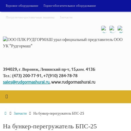
Перейти
Буровое оборудование
Горно-обогатительное оборудование
к
содержимому
Погрузочно-доставочные машины
Запчасти
394029, г. Воронеж, Ленинский пр-т, 15,ком. 413Б
Тел.: (473) 200-77-91, +7(910) 284-78-78
sales@rudgormashural.ru
, www.rudgormashural.ru
Главная
Запчасти
На бункер-перегружатель БПС-25
На бункер-перегружатель БПС-25