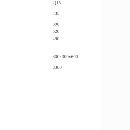
2[15
735
396
520
490
300х300х600
8360