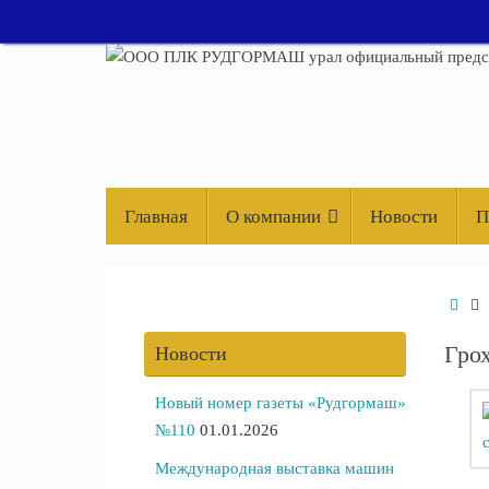
Перейти
к
содержимому
Перейти
Главная
О компании
Новости
П
к
содержимому
Гла
Гро
Новости
Новый номер газеты «Рудгормаш»
№110
01.01.2026
Международная выставка машин