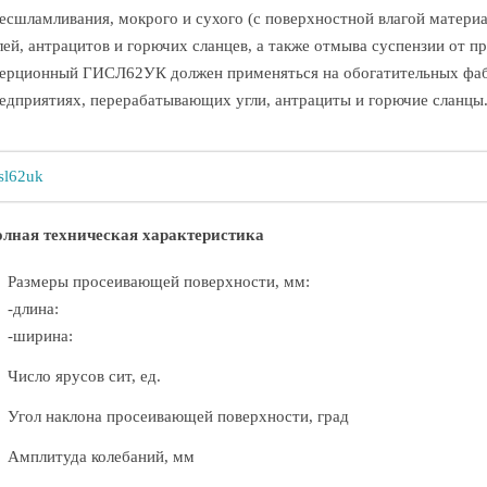
есшламливания, мокрого и сухого (с поверхностной влагой материа
лей, антрацитов и горючих сланцев, а также отмыва суспензии от п
ерционный ГИСЛ62УК должен применяться на обогатительных фаб
едприятиях, перерабатывающих угли, антрациты и горючие сланцы
лная техническая характеристика
Размеры просеивающей поверхности, мм:
-длина:
-ширина:
Число ярусов сит, ед.
Угол наклона просеивающей поверхности, град
Амплитуда колебаний, мм