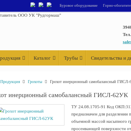
Буровое оборудование
Горно-обогатит
394
Тел.
sal
родукция
Каталог
Трубы
Свидетельства и 
вная
Продукция
Грохоты
Грохот инерционный самобалансный ГИСЛ-
хот инерционный самобалансный ГИСЛ-62УК
ТУ 24.08.1705-91 Код ОКП:3
предназначен для разделении 
объемной массой насыпного гру
просеивающей поверхности от 