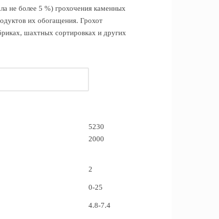
ла не более 5 %) грохочения каменных
родуктов их обогащения. Грохот
риках, шахтных сортировках и других
.
5230
2000
2
0-25
4.8-7.4