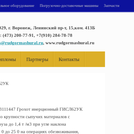
ельное оборудование
Погрузочно-доставочные машины
Запчасти
029, г. Воронеж, Ленинский пр-т, 15,ком. 413Б
: (473) 200-77-91, +7(910) 284-78-78
es@rudgormashural.ru
, www.rudgormashural.ru
дипломы
Партнеры
Контакты
62УК
13111447 Грохот инерционный ГИСЛ62УК
по крупности сыпучих материалов с
за до 1,4 т /м3 при угле наклона
0 до 25 0 на операциях обезвоживания,