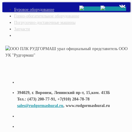
Перейти
Буровое оборудование
к
Горно-обогатительное оборудование
содержимому
Погрузочно-доставочные машины
Запчасти
394029, г. Воронеж, Ленинский пр-т, 15,ком. 413Б
Тел.: (473) 200-77-91, +7(910) 284-78-78
sales@rudgormashural.ru
, www.rudgormashural.ru