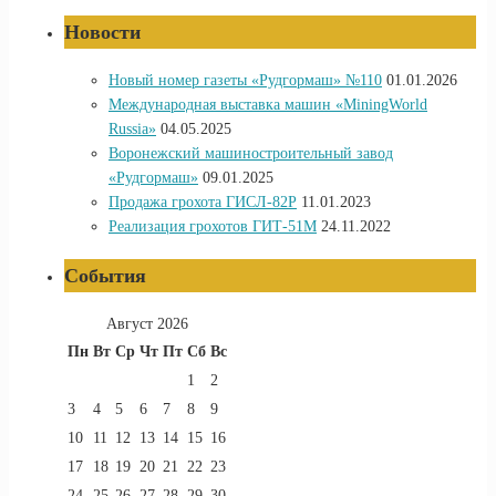
Новости
Новый номер газеты «Рудгормаш» №110
01.01.2026
Международная выставка машин «MiningWorld
Russia»
04.05.2025
Воронежский машиностроительный завод
«Рудгормаш»
09.01.2025
Продажа грохота ГИСЛ-82Р
11.01.2023
Реализация грохотов ГИТ-51М
24.11.2022
События
Август 2026
Пн
Вт
Ср
Чт
Пт
Сб
Вс
1
2
3
4
5
6
7
8
9
10
11
12
13
14
15
16
17
18
19
20
21
22
23
24
25
26
27
28
29
30